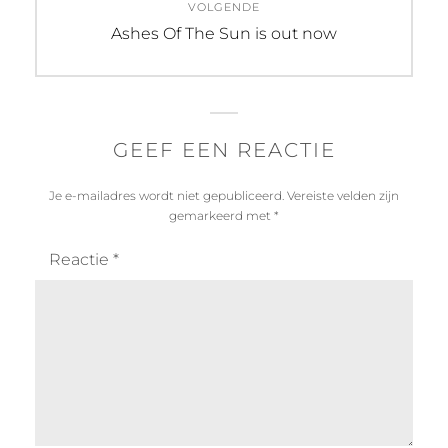
VOLGENDE
Volgend
Ashes Of The Sun is out now
bericht:
GEEF EEN REACTIE
Je e-mailadres wordt niet gepubliceerd.
Vereiste velden zijn
gemarkeerd met
*
Reactie
*