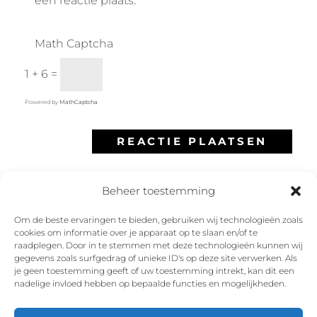
een reactie plaats.
Math Captcha
1 + 6 =
Powered by
MathCaptcha
Beheer toestemming
Om de beste ervaringen te bieden, gebruiken wij technologieën zoals
cookies om informatie over je apparaat op te slaan en/of te
Facebook
Instagram
Twitter
YouTube
raadplegen. Door in te stemmen met deze technologieën kunnen wij
gegevens zoals surfgedrag of unieke ID's op deze site verwerken. Als
je geen toestemming geeft of uw toestemming intrekt, kan dit een
nadelige invloed hebben op bepaalde functies en mogelijkheden.