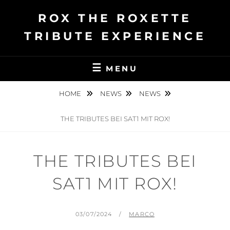
Ga
ROX THE ROXETTE
naar
de
TRIBUTE EXPERIENCE
inhoud
MENU
HOME
NEWS
NEWS
THE TRIBUTES BEI SAT1 MIT ROX!
THE TRIBUTES BEI
SAT1 MIT ROX!
GEPLAATST
BY
03/07/2024
MARCO
OP