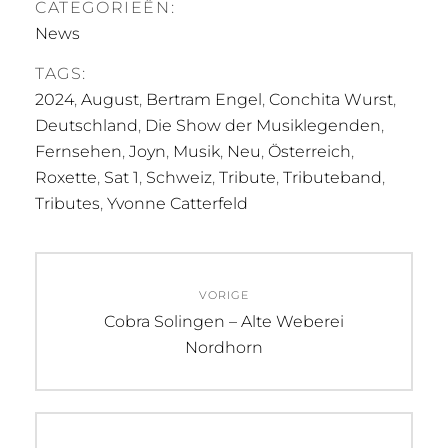
CATEGORIEËN:
News
TAGS:
2024
,
August
,
Bertram Engel
,
Conchita Wurst
,
Deutschland
,
Die Show der Musiklegenden
,
Fernsehen
,
Joyn
,
Musik
,
Neu
,
Österreich
,
Roxette
,
Sat 1
,
Schweiz
,
Tribute
,
Tributeband
,
Tributes
,
Yvonne Catterfeld
Bericht
VORIGE
navigatie
Vorig
Cobra Solingen – Alte Weberei
bericht:
Nordhorn