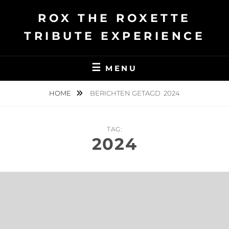
Ga
ROX THE ROXETTE
naar
de
TRIBUTE EXPERIENCE
inhoud
MENU
HOME
BERICHTEN GETAGD
2024
TAG:
2024