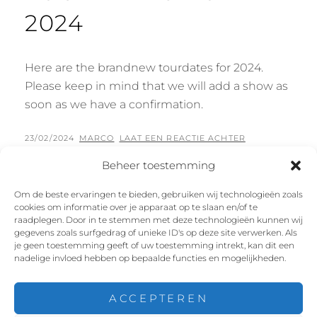
2024
Here are the brandnew tourdates for 2024.
Please keep in mind that we will add a show as
soon as we have a confirmation.
GEPLAATST
BY
23/02/2024
MARCO
LAAT EEN REACTIE ACHTER
OP
Beheer toestemming
Om de beste ervaringen te bieden, gebruiken wij technologieën zoals
cookies om informatie over je apparaat op te slaan en/of te
Facebook
Instagram
Twitter
YouTube
raadplegen. Door in te stemmen met deze technologieën kunnen wij
gegevens zoals surfgedrag of unieke ID's op deze site verwerken. Als
je geen toestemming geeft of uw toestemming intrekt, kan dit een
nadelige invloed hebben op bepaalde functies en mogelijkheden.
ACCEPTEREN