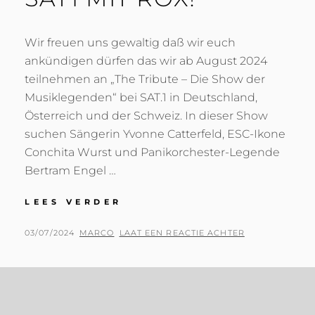
Wir freuen uns gewaltig daß wir euch
ankündigen dürfen das wir ab August 2024
teilnehmen an „The Tribute – Die Show der
Musiklegenden“ bei SAT.1 in Deutschland,
Österreich und der Schweiz. In dieser Show
suchen Sängerin Yvonne Catterfeld, ESC-Ikone
Conchita Wurst und Panikorchester-Legende
Bertram Engel …
THE
LEES VERDER
TRIBUTES
BEI
GEPLAATST
BY
03/07/2024
MARCO
LAAT EEN REACTIE ACHTER
SAT1
OP
MIT
ROX!