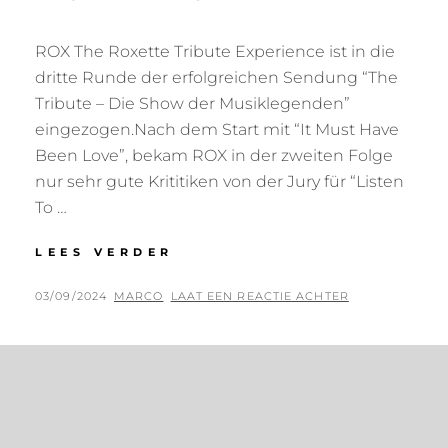
ROX The Roxette Tribute Experience ist in die
dritte Runde der erfolgreichen Sendung “The
Tribute – Die Show der Musiklegenden”
eingezogen.Nach dem Start mit “It Must Have
Been Love”, bekam ROX in der zweiten Folge
nur sehr gute Krititiken von der Jury für “Listen
To …
DER
LEES VERDER
ERFOLG
VON
GEPLAATST
BY
03/09/2024
MARCO
LAAT EEN REACTIE ACHTER
ROX
OP
BEI
SAT
1