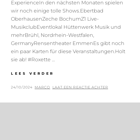
ExperienceIn den nächsten Monaten spielen
wir noch einige tolle Shows.Ebertbad
OberhausenZeche BochumZ1 Live-
MusikclubEventlokal Hüttenwerk Musik und
mehrBrühl, Nordrhein-Westfalen,
GermanyRensentheater EmmenEs gibt noch
ein paar Karten für diese Veranstaltungen.Holt
sie ab! #Roxette …
SHOWS
LEES VERDER
2024
GEPLAATST
BY
24/10/2024
MARCO
LAAT EEN REACTIE ACHTER
OP