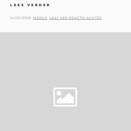
BAD
LEES VERDER
LIPPSPRINGE
IS
GEPLAATST
BY
24/05/2026
MARCO
LAAT EEN REACTIE ACHTER
HOT!
OP