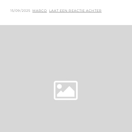
TAKES
ROXETTE
GEPLAATST
BY
15/09/2025
MARCO
LAAT EEN REACTIE ACHTER
TO
OP
IRELAND