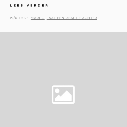
ROX
LEES VERDER
AT
BEAVERS
GEPLAATST
BY
19/01/2025
MARCO
LAAT EEN REACTIE ACHTER
&
OP
CAFÉ
HAHN
–
GERMANY