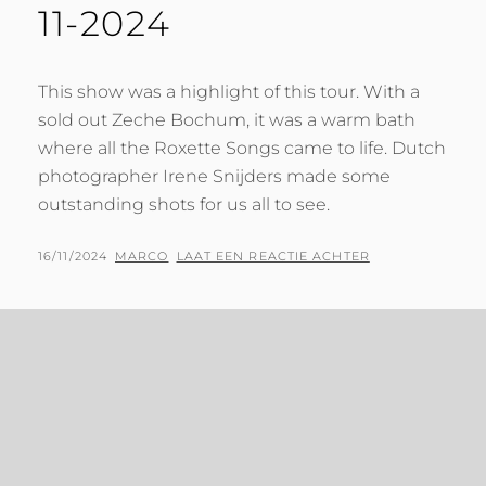
11-2024
This show was a highlight of this tour. With a
sold out Zeche Bochum, it was a warm bath
where all the Roxette Songs came to life. Dutch
photographer Irene Snijders made some
outstanding shots for us all to see.
GEPLAATST
BY
16/11/2024
MARCO
LAAT EEN REACTIE ACHTER
OP