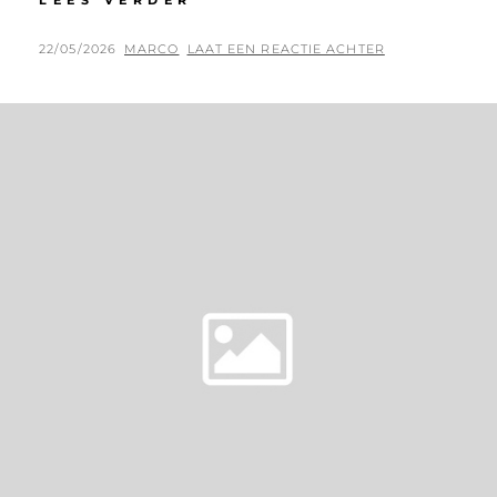
LEES VERDER
ROX
BACK
GEPLAATST
BY
22/05/2026
MARCO
LAAT EEN REACTIE ACHTER
ON
OP
THE
ROAD