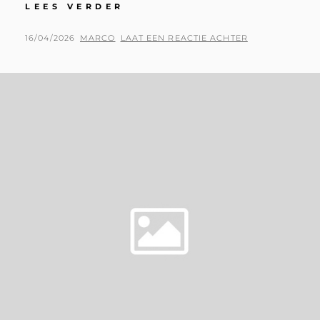
A
LEES VERDER
NEW
CHAPTER
GEPLAATST
BY
16/04/2026
MARCO
LAAT EEN REACTIE ACHTER
FOR
OP
ROX!