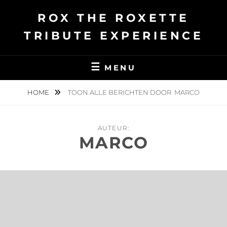
Ga
ROX THE ROXETTE
naar
de
TRIBUTE EXPERIENCE
inhoud
MENU
HOME
TOON ALLE BERICHTEN DOOR
MARCO
AUTEUR:
MARCO