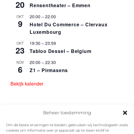
20
Rensentheater – Emmen
20:00
–
22:00
OKT
9
Hotel Du Commerce – Clervaux
Luxembourg
19:30
–
23:59
OKT
23
Tabloo Dessel – Belgium
20:00
–
22:30
NOV
6
Z1 – Pirmasens
Bekijk kalender
Beheer toestemming
Om de beste ervaringen te bieden, gebruiken wij technologieën zoals
cookies om informatie over je apparaat op te slaan en/of te
Facebook
Instagram
Twitter
YouTube