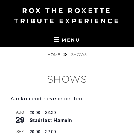
Ga
ROX THE ROXETTE
naar
de
TRIBUTE EXPERIENCE
inhoud
MENU
HOME
SHOWS
SHOWS
Aankomende evenementen
20:00
–
22:30
AUG
29
Stadtfest Hameln
20:00
–
22:00
SEP