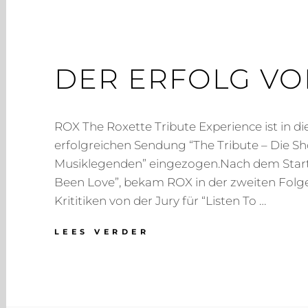
DER ERFOLG VON
ROX The Roxette Tribute Experience ist in di
erfolgreichen Sendung “The Tribute – Die S
Musiklegenden” eingezogen.Nach dem Start 
Been Love”, bekam ROX in der zweiten Folge
Krititiken von der Jury für “Listen To …
DER
LEES VERDER
ERFOLG
VON
ROX
BEI
SAT