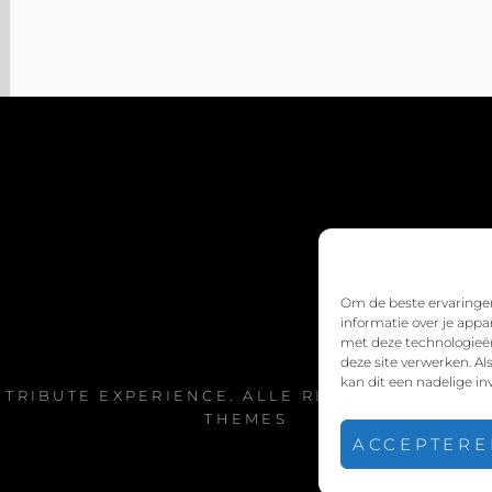
BEI
SAT1
MIT
ROX!
Om de beste ervaringen
informatie over je appa
met deze technologieën
deze site verwerken. A
kan dit een nadelige i
 TRIBUTE EXPERIENCE
. ALLE RECHTEN VOORB
THEMES
ACCEPTERE