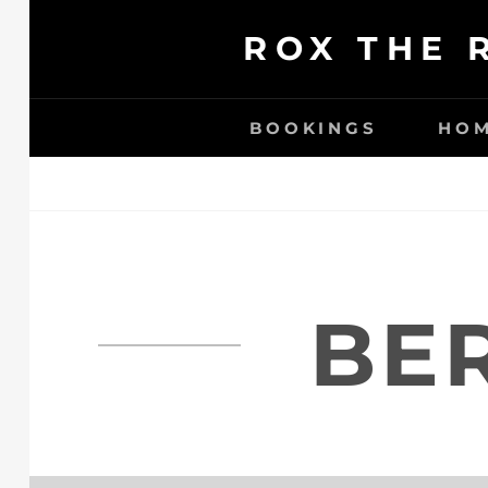
Ga
ROX THE 
naar
de
inhoud
BOOKINGS
HO
BE