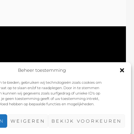
Beheer toestemming
 te bieden, gebruiken wij technologieën zoals cookies om
raat op te slaan en/of te raadplegen. Door in te stemmen
 kunnen wij gegevens zoals surfgedrag of unieke ID's op
ls je geen toestemming geeft of uw toestemming intrekt,
nvloed hebben op bepaalde functies en mogelijkheden.
EHOUDEN. | FOTOGRAFIE DOOR
CATCH
N
WEIGEREN
BEKIJK VOORKEUREN