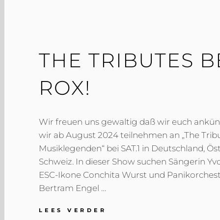
1
THE TRIBUTES BE
ROX!
Wir freuen uns gewaltig daß wir euch ankün
wir ab August 2024 teilnehmen an „The Trib
Musiklegenden“ bei SAT.1 in Deutschland, Ös
Schweiz. In dieser Show suchen Sängerin Yvo
ESC-Ikone Conchita Wurst und Panikorches
Bertram Engel …
THE
LEES VERDER
TRIBUTES