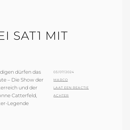
I SAT1 MIT
digen dürfen das
GEPLAATST
03/07/2024
ute – Die Show der
OP
BY
MARCO
terreich und der
LAAT EEN REACTIE
nne Catterfeld,
ACHTER
ter-Legende