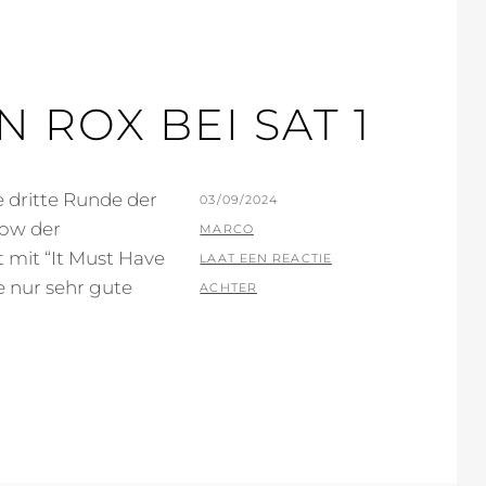
 ROX BEI SAT 1
e dritte Runde der
GEPLAATST
03/09/2024
how der
OP
BY
MARCO
mit “It Must Have
LAAT EEN REACTIE
 nur sehr gute
ACHTER