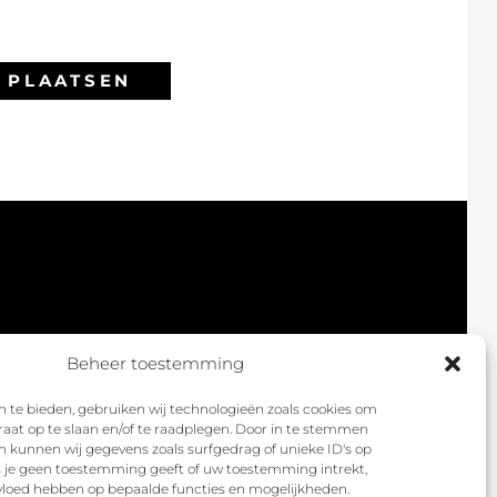
Beheer toestemming
 te bieden, gebruiken wij technologieën zoals cookies om
raat op te slaan en/of te raadplegen. Door in te stemmen
 kunnen wij gegevens zoals surfgedrag of unieke ID's op
ls je geen toestemming geeft of uw toestemming intrekt,
nvloed hebben op bepaalde functies en mogelijkheden.