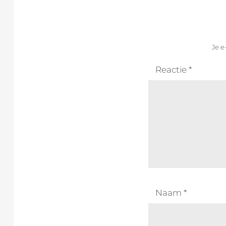
Je e
Reactie
*
Naam
*