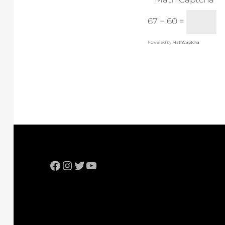
67 − 60 =
Powered by
MathCaptcha
Facebook
Instagram
Twitter
YouTube