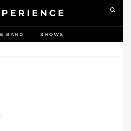
XPERIENCE
ZOEK
HE BAND
SHOWS
”!