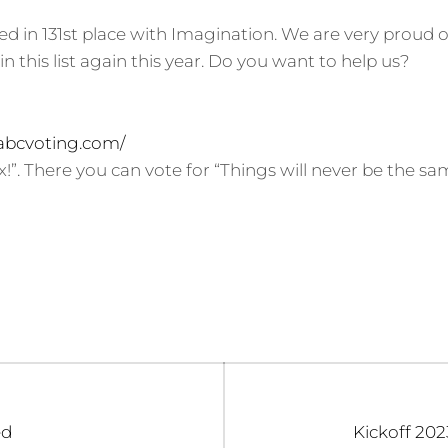
hed in 131st place with Imagination. We are very proud 
 in this list again this year. Do you want to help us?
.abcvoting.com/
x!”. There you can vote for “Things will never be the sa
Volgend
ed
Kickoff 202