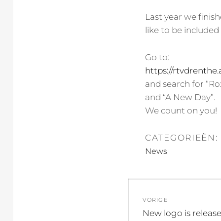
Last year we finis
like to be included
Go to:
https://rtvdrenthe
and search for “Ro
and “A New Day”.
We count on you!
CATEGORIEËN:
News
Bericht
VORIGE
navigatie
Vorig
New logo is releas