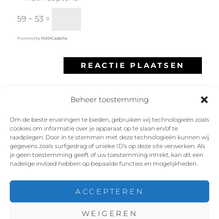
59 − 53 =
Powered by
MathCaptcha
Beheer toestemming
Om de beste ervaringen te bieden, gebruiken wij technologieën zoals
cookies om informatie over je apparaat op te slaan en/of te
Facebook
Instagram
Twitter
YouTube
raadplegen. Door in te stemmen met deze technologieën kunnen wij
gegevens zoals surfgedrag of unieke ID's op deze site verwerken. Als
je geen toestemming geeft of uw toestemming intrekt, kan dit een
nadelige invloed hebben op bepaalde functies en mogelijkheden.
ACCEPTEREN
COPYRIGHT © 2026
ROX THE ROXETTE TRIBUTE
WEIGEREN