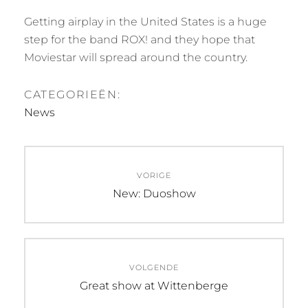
Getting airplay in the United States is a huge
step for the band ROX! and they hope that
Moviestar will spread around the country.
CATEGORIEËN:
News
Bericht
VORIGE
navigatie
Vorig
New: Duoshow
bericht:
VOLGENDE
Volgend
Great show at Wittenberge
bericht: