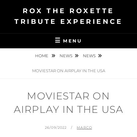
Ga
ROX THE ROXETTE
naar
de
TRIBUTE EXPERIENCE
inhoud
MENU
HOME
NEWS
NEWS
MOVIESTAR ON AIRPLAY IN THE USA
MOVIESTAR ON
AIRPLAY IN THE USA
GEPLAATST
BY
26/09/2022
MARCO
OP