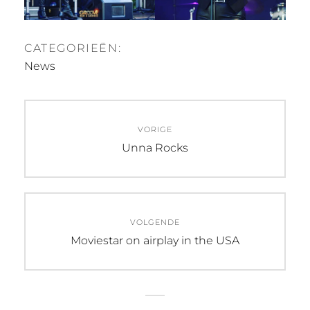
CATEGORIEËN:
News
Bericht
VORIGE
navigatie
Vorig
Unna Rocks
bericht:
VOLGENDE
Volgend
Moviestar on airplay in the USA
bericht: