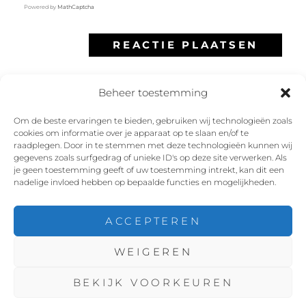
Powered by
MathCaptcha
Beheer toestemming
Om de beste ervaringen te bieden, gebruiken wij technologieën zoals
cookies om informatie over je apparaat op te slaan en/of te
Facebook
Instagram
Twitter
YouTube
raadplegen. Door in te stemmen met deze technologieën kunnen wij
gegevens zoals surfgedrag of unieke ID's op deze site verwerken. Als
je geen toestemming geeft of uw toestemming intrekt, kan dit een
nadelige invloed hebben op bepaalde functies en mogelijkheden.
ACCEPTEREN
COPYRIGHT © 2026
ROX THE ROXETTE TRIBUTE
WEIGEREN
EXPERIENCE
. ALLE RECHTEN VOORBEHOUDEN. |
FOTOGRAFIE DOOR
CATCH THEMES
BEKIJK VOORKEUREN