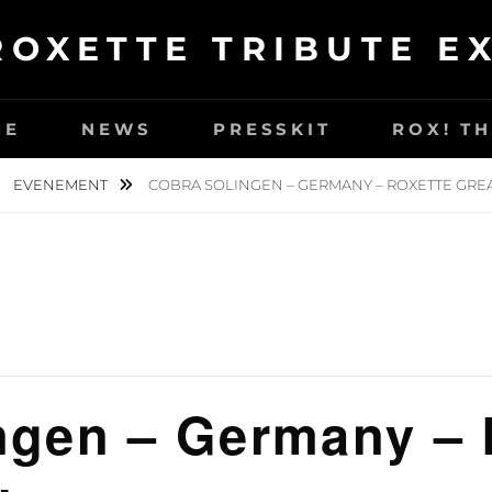
ROXETTE TRIBUTE E
ME
NEWS
PRESSKIT
ROX! T
EVENEMENT
COBRA SOLINGEN – GERMANY – ROXETTE GREA
ngen – Germany – 