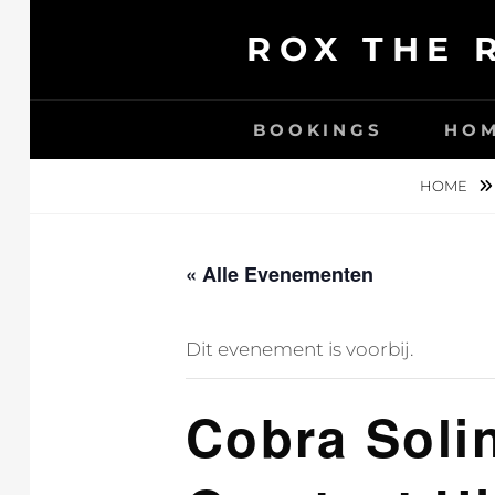
Ga
ROX THE 
naar
de
inhoud
BOOKINGS
HO
HOME
« Alle Evenementen
Dit evenement is voorbij.
Cobra Soli