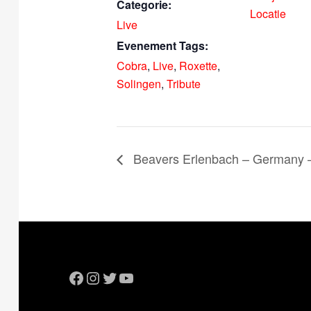
Categorie:
Locatie
Live
Evenement Tags:
Cobra
,
Live
,
Roxette
,
Solingen
,
Tribute
Beavers Erlenbach – Germany – 
Facebook
Instagram
Twitter
YouTube