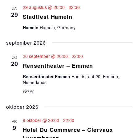
S
l
e
E
n
29 augustus @ 20:00
-
22:30
T
ZA
e
N
29
e
Stadtfest Hameln
n
c
m
Hameln
Hameln, Germany
t
e
e
e
september 2026
n
m
e
t
r
e
20 september @ 20:00
-
22:00
ZO
e
w
20
Rensentheater – Emmen
e
n
e
n
Rensentheater Emmen
Hoofdstraat 20, Emmen,
e
t
Netherlands
d
r
a
€27,50
e
g
t
oktober 2026
a
n
u
m
v
9 oktober @ 20:00
-
22:00
Z
VR
.
e
9
Hotel Du Commerce – Clervaux
o
n