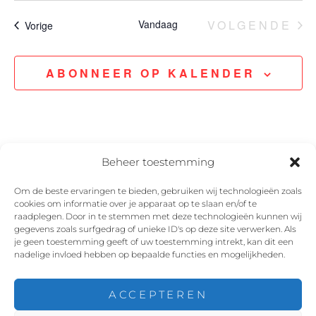
g
Vandaag
VOLGENDE
Evenementen
Vorige
e
EVENEM
v
ABONNEER OP KALENDER
e
n
n
Beheer toestemming
a
Om de beste ervaringen te bieden, gebruiken wij technologieën zoals
cookies om informatie over je apparaat op te slaan en/of te
v
Facebook
Instagram
Twitter
YouTube
raadplegen. Door in te stemmen met deze technologieën kunnen wij
gegevens zoals surfgedrag of unieke ID's op deze site verwerken. Als
i
je geen toestemming geeft of uw toestemming intrekt, kan dit een
nadelige invloed hebben op bepaalde functies en mogelijkheden.
g
ACCEPTEREN
a