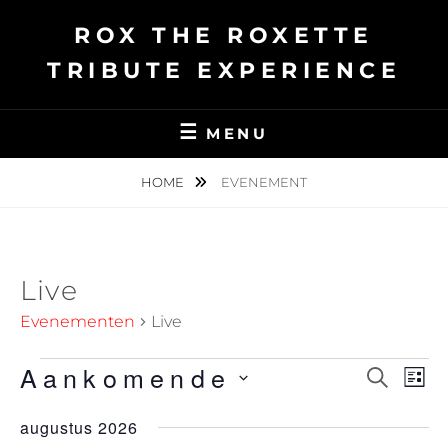
Ga
ROX THE ROXETTE
naar
de
TRIBUTE EXPERIENCE
inhoud
MENU
HOME
EVENEMENT
Live
Evenementen
Live
Aankomende
Evenementen
E
Z
E
L
O
v
S
I
v
E
augustus 2026
J
e
e
K