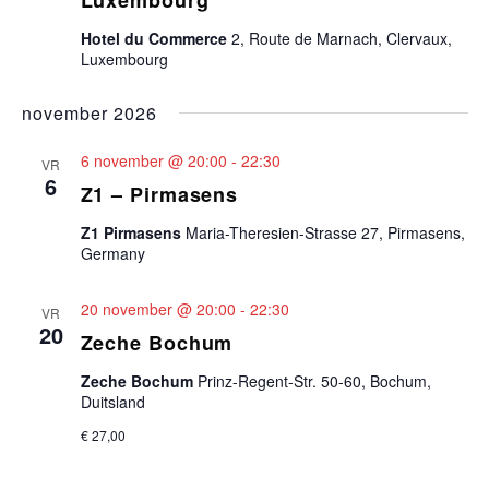
Luxembourg
n
e
Hotel du Commerce
2, Route de Marnach, Clervaux,
a
Luxembourg
k
v
november 2026
i
e
g
6 november @ 20:00
-
22:30
VR
n
6
a
Z1 – Pirmasens
e
t
Z1 Pirmasens
Maria-Theresien-Strasse 27, Pirmasens,
i
Germany
n
e
w
20 november @ 20:00
-
22:30
VR
20
Zeche Bochum
e
Zeche Bochum
Prinz-Regent-Str. 50-60, Bochum,
e
Duitsland
€ 27,00
r