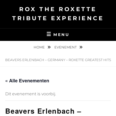
Ga
ROX THE ROXETTE
naar
de
TRIBUTE EXPERIENCE
inhoud
MENU
HOME
EVENEMENT
BEAVERS ERLENBACH – GERMANY – ROXETTE GREATEST HITS
« Alle Evenementen
Dit evenement is voorbij.
Beavers Erlenbach –