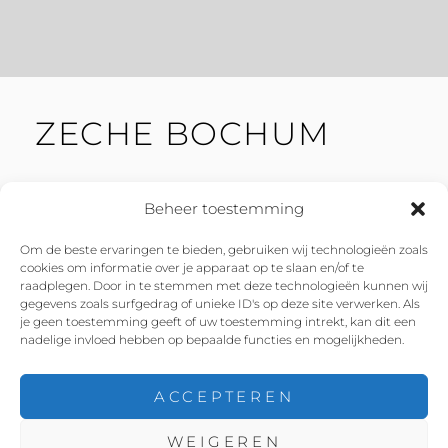
ZECHE BOCHUM
Beheer toestemming
Om de beste ervaringen te bieden, gebruiken wij technologieën zoals
cookies om informatie over je apparaat op te slaan en/of te
Facebook
Instagram
Twitter
YouTube
raadplegen. Door in te stemmen met deze technologieën kunnen wij
gegevens zoals surfgedrag of unieke ID's op deze site verwerken. Als
je geen toestemming geeft of uw toestemming intrekt, kan dit een
nadelige invloed hebben op bepaalde functies en mogelijkheden.
ACCEPTEREN
COPYRIGHT © 2026
ROX THE ROXETTE TRIBUTE
WEIGEREN