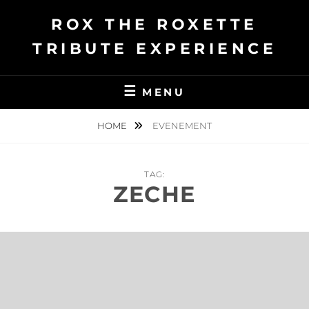
Ga
ROX THE ROXETTE
naar
de
TRIBUTE EXPERIENCE
inhoud
MENU
HOME
EVENEMENT
TAG:
ZECHE