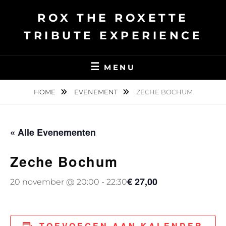
Ga
ROX THE ROXETTE
naar
de
TRIBUTE EXPERIENCE
inhoud
MENU
HOME
EVENEMENT
ZECHE BOCHUM
« Alle Evenementen
Zeche Bochum
€ 27,00
20 november @ 20:00
-
22:30
TOEVOEGEN AAN KALENDER