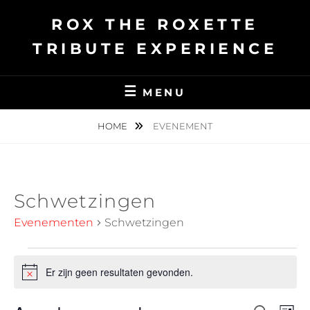
Ga
ROX THE ROXETTE
naar
de
TRIBUTE EXPERIENCE
inhoud
MENU
HOME
EVENEMENT
Schwetzingen
Evenementen
Schwetzingen
Evenementen
Er zijn geen resultaten gevonden.
B
e
r