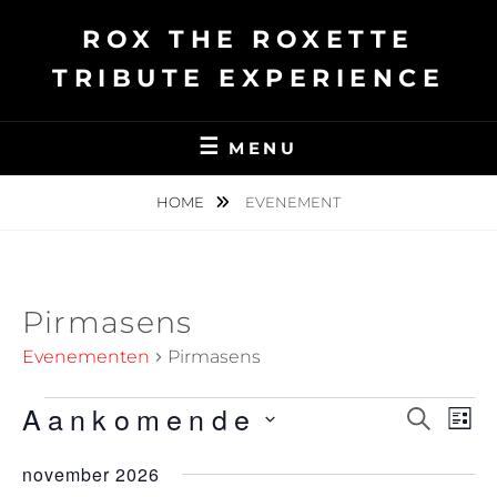
Ga
ROX THE ROXETTE
naar
de
TRIBUTE EXPERIENCE
inhoud
MENU
HOME
EVENEMENT
Pirmasens
Evenementen
Pirmasens
Aankomende
Evenementen
E
Z
E
L
O
v
S
I
v
E
november 2026
J
e
e
K