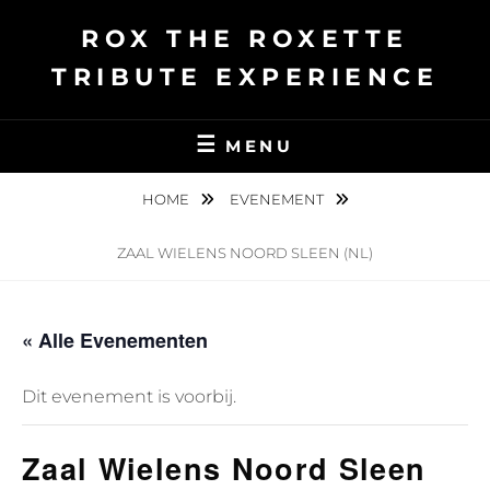
Ga
ROX THE ROXETTE
naar
de
TRIBUTE EXPERIENCE
inhoud
MENU
HOME
EVENEMENT
ZAAL WIELENS NOORD SLEEN (NL)
« Alle Evenementen
Dit evenement is voorbij.
Zaal Wielens Noord Sleen