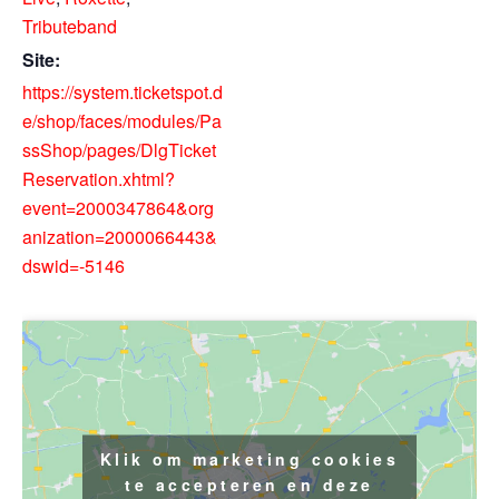
Tributeband
Site:
https://system.ticketspot.d
e/shop/faces/modules/Pa
ssShop/pages/DlgTicket
Reservation.xhtml?
event=2000347864&org
anization=2000066443&
dswid=-5146
Klik om marketing cookies
te accepteren en deze