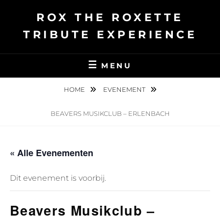
Ga
ROX THE ROXETTE
naar
de
TRIBUTE EXPERIENCE
inhoud
MENU
HOME
EVENEMENT
BEAVERS MUSIKCLUB – ERLENBACH
« Alle Evenementen
Dit evenement is voorbij.
Beavers Musikclub –