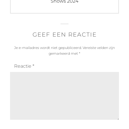
Volgend
Shows 2024
bericht:
GEEF EEN REACTIE
Je e-mailadres wordt niet gepubliceerd.
Vereiste velden zijn
gemarkeerd met
*
Reactie
*