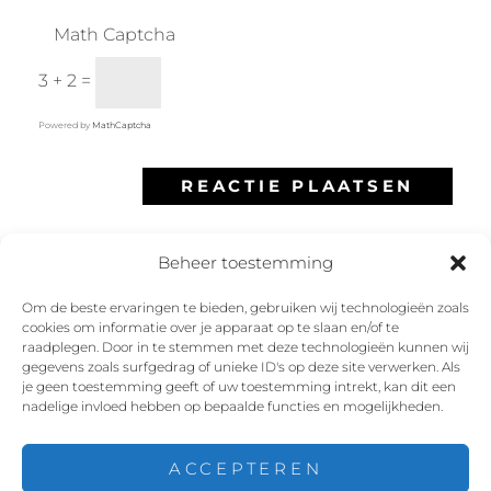
Math Captcha
3 + 2 =
Powered by
MathCaptcha
Beheer toestemming
Om de beste ervaringen te bieden, gebruiken wij technologieën zoals
cookies om informatie over je apparaat op te slaan en/of te
Facebook
Instagram
Twitter
YouTube
raadplegen. Door in te stemmen met deze technologieën kunnen wij
gegevens zoals surfgedrag of unieke ID's op deze site verwerken. Als
je geen toestemming geeft of uw toestemming intrekt, kan dit een
nadelige invloed hebben op bepaalde functies en mogelijkheden.
ACCEPTEREN