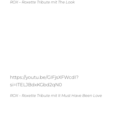
ROX – Roxette Tribute mit The Look
https://youtu.be/GIFjsXFWcdI?
si=ITELJBdxKGbd2qN0
ROX – Roxette Tribute mit It Must Have Been Love