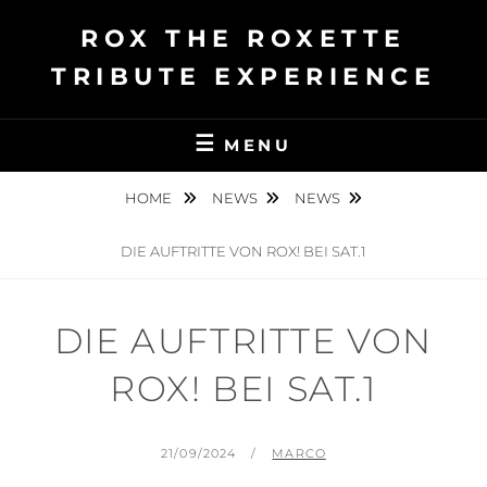
Ga
ROX THE ROXETTE
naar
de
TRIBUTE EXPERIENCE
inhoud
MENU
HOME
NEWS
NEWS
DIE AUFTRITTE VON ROX! BEI SAT.1
DIE AUFTRITTE VON
ROX! BEI SAT.1
GEPLAATST
BY
21/09/2024
MARCO
OP