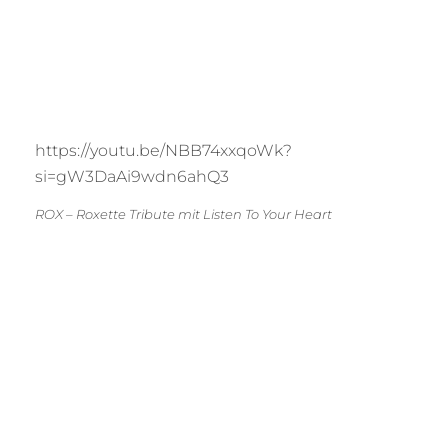
https://youtu.be/NBB74xxqoWk?
si=gW3DaAi9wdn6ahQ3
ROX – Roxette Tribute mit Listen To Your Heart