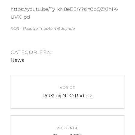
https://youtu.be/Ty_kN8eEErY?si=0bQZX1nIK-
UVX_pd
ROX – Roxette Tribute mit Joyride
CATEGORIEËN:
News
Bericht
VORIGE
navigatie
Vorig
ROX! bij NPO Radio 2
bericht:
VOLGENDE