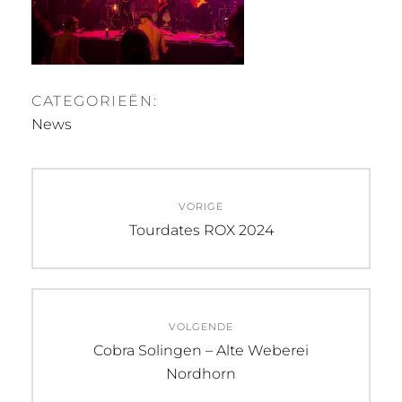
CATEGORIEËN:
News
Bericht
VORIGE
navigatie
Vorig
Tourdates ROX 2024
bericht:
VOLGENDE
Volgend
Cobra Solingen – Alte Weberei
bericht:
Nordhorn