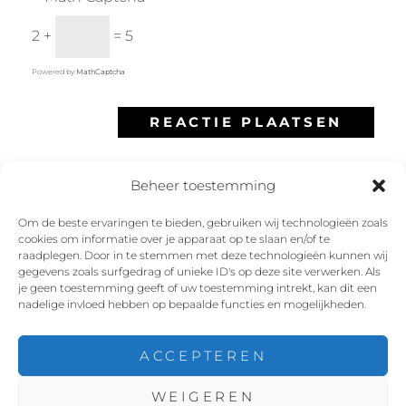
2 +
= 5
Powered by
MathCaptcha
Beheer toestemming
Om de beste ervaringen te bieden, gebruiken wij technologieën zoals
cookies om informatie over je apparaat op te slaan en/of te
Facebook
Instagram
Twitter
YouTube
raadplegen. Door in te stemmen met deze technologieën kunnen wij
gegevens zoals surfgedrag of unieke ID's op deze site verwerken. Als
je geen toestemming geeft of uw toestemming intrekt, kan dit een
nadelige invloed hebben op bepaalde functies en mogelijkheden.
ACCEPTEREN
COPYRIGHT © 2026
ROX THE ROXETTE TRIBUTE
WEIGEREN