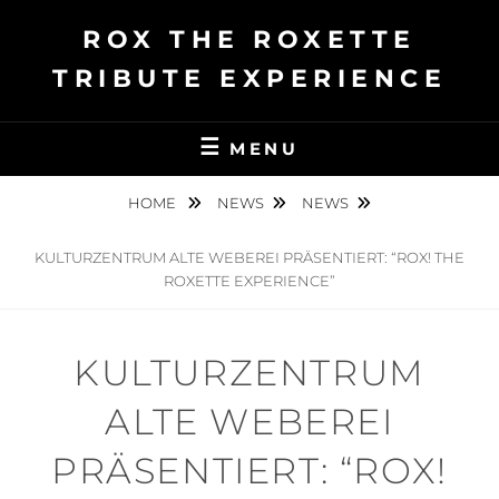
Ga
ROX THE ROXETTE
naar
de
TRIBUTE EXPERIENCE
inhoud
MENU
HOME
NEWS
NEWS
KULTURZENTRUM ALTE WEBEREI PRÄSENTIERT: “ROX! THE
ROXETTE EXPERIENCE”
KULTURZENTRUM
ALTE WEBEREI
PRÄSENTIERT: “ROX!