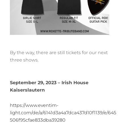
By the way, there are still tickets for our next
three shows.
September 29, 2023 – Irish House
Kaiserslautern
https://www.eventim-
light.com/de/a/6141d3a4a7dca437d10f1139/e/645
506f95cfae833dba39280