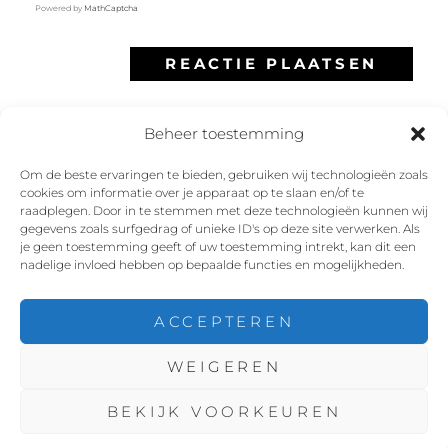
Powered by
MathCaptcha
Beheer toestemming
Om de beste ervaringen te bieden, gebruiken wij technologieën zoals
cookies om informatie over je apparaat op te slaan en/of te
Facebook
Instagram
Twitter
YouTube
raadplegen. Door in te stemmen met deze technologieën kunnen wij
gegevens zoals surfgedrag of unieke ID's op deze site verwerken. Als
je geen toestemming geeft of uw toestemming intrekt, kan dit een
nadelige invloed hebben op bepaalde functies en mogelijkheden.
ACCEPTEREN
COPYRIGHT © 2026
ROX THE ROXETTE TRIBUTE
WEIGEREN
EXPERIENCE
. ALLE RECHTEN VOORBEHOUDEN. |
FOTOGRAFIE DOOR
CATCH THEMES
BEKIJK VOORKEUREN