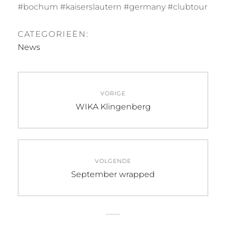
#bochum #kaiserslautern #germany #clubtour
CATEGORIEËN:
News
Bericht
VORIGE
navigatie
Vorig
WIKA Klingenberg
bericht:
VOLGENDE
Volgend
September wrapped
bericht: