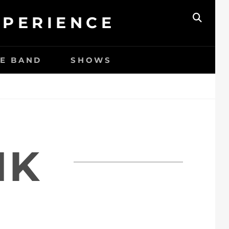
XPERIENCE
ZOEK
HE BAND
SHOWS
IK