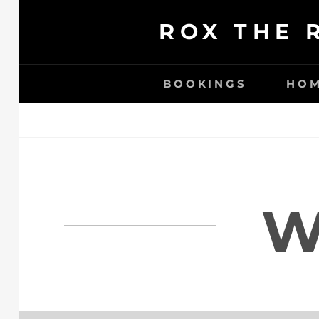
Ga
ROX THE 
naar
de
inhoud
BOOKINGS
HO
W