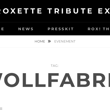
ROXETTE TRIBUTE E
ME
NEWS
PRESSKIT
ROX! T
HOME
EVENEMENT
TAG:
OLLFABR