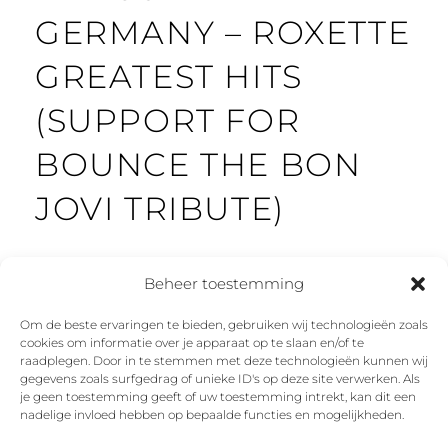
GERMANY – ROXETTE
GREATEST HITS
(SUPPORT FOR
BOUNCE THE BON
JOVI TRIBUTE)
Beheer toestemming
Om de beste ervaringen te bieden, gebruiken wij technologieën zoals
cookies om informatie over je apparaat op te slaan en/of te
Facebook
Instagram
Twitter
YouTube
raadplegen. Door in te stemmen met deze technologieën kunnen wij
gegevens zoals surfgedrag of unieke ID's op deze site verwerken. Als
je geen toestemming geeft of uw toestemming intrekt, kan dit een
nadelige invloed hebben op bepaalde functies en mogelijkheden.