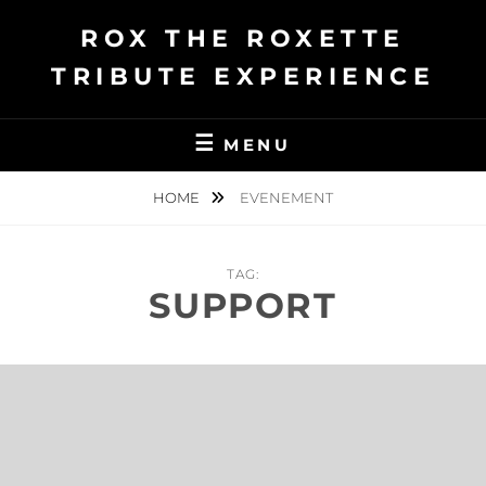
Ga
ROX THE ROXETTE
naar
de
TRIBUTE EXPERIENCE
inhoud
MENU
HOME
EVENEMENT
TAG:
SUPPORT