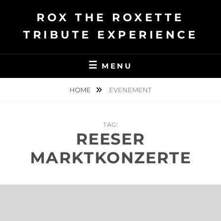
Ga
ROX THE ROXETTE
naar
de
TRIBUTE EXPERIENCE
inhoud
MENU
HOME
EVENEMENT
TAG:
REESER
MARKTKONZERTE