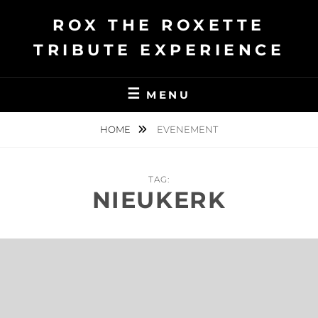
Ga
ROX THE ROXETTE
naar
de
TRIBUTE EXPERIENCE
inhoud
MENU
HOME
EVENEMENT
TAG:
NIEUKERK