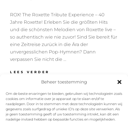
ROX! The Roxette Tribute Experience – 40
Jahre Roxette! Erleben Sie die größten Hits
und die schönsten Melodien von Roxette live –
so authentisch wie nie zuvor! Sind Sie bereit für
eine Zeitreise zurück in die Ära der
unvergesslichen Pop-Hymnen? Dann
verpassen Sie nicht die …
ADLERSAAL
LEES VERDER
NIEUKERK
Beheer toestemming
–
KERKEN
Om de beste ervaringen te bieden, gebruiken wij technologieën zoals
cookies om informatie over je apparaat op te slaan en/of te
Facebook
Instagram
Twitter
YouTube
raadplegen. Door in te stemmen met deze technologieën kunnen wij
gegevens zoals surfgedrag of unieke ID's op deze site verwerken. Als
je geen toestemming geeft of uw toestemming intrekt, kan dit een
nadelige invloed hebben op bepaalde functies en mogelijkheden.