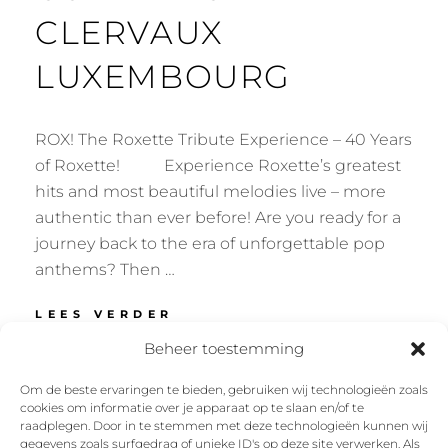
CLERVAUX
LUXEMBOURG
ROX! The Roxette Tribute Experience – 40 Years
of Roxette! Experience Roxette’s greatest
hits and most beautiful melodies live – more
authentic than ever before! Are you ready for a
journey back to the era of unforgettable pop
anthems? Then …
HOTEL
LEES VERDER
DU
Beheer toestemming
COMMERCE
–
Om de beste ervaringen te bieden, gebruiken wij technologieën zoals
CLERVAUX
cookies om informatie over je apparaat op te slaan en/of te
Facebook
Instagram
Twitter
YouTube
LUXEMBOURG
raadplegen. Door in te stemmen met deze technologieën kunnen wij
gegevens zoals surfgedrag of unieke ID's op deze site verwerken. Als