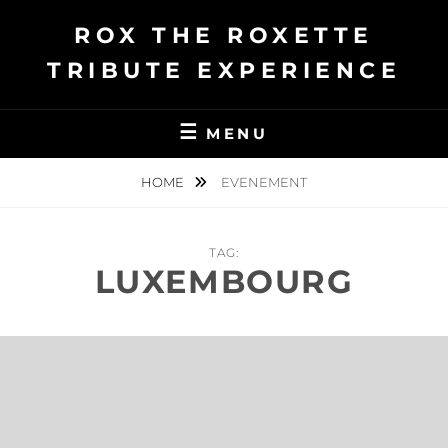
Ga
ROX THE ROXETTE
naar
de
TRIBUTE EXPERIENCE
inhoud
MENU
HOME
EVENEMENT
TAG:
LUXEMBOURG