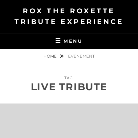
Ga
ROX THE ROXETTE
naar
de
TRIBUTE EXPERIENCE
inhoud
MENU
HOME
EVENEMENT
TAG:
LIVE TRIBUTE