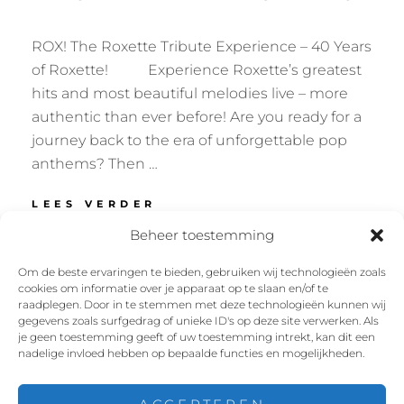
ROX! The Roxette Tribute Experience – 40 Years
of Roxette! Experience Roxette’s greatest
hits and most beautiful melodies live – more
authentic than ever before! Are you ready for a
journey back to the era of unforgettable pop
anthems? Then …
LIBERTY
LEES VERDER
MUSIC
Beheer toestemming
FESTIVAL
–
Om de beste ervaringen te bieden, gebruiken wij technologieën zoals
THURLES
cookies om informatie over je apparaat op te slaan en/of te
Facebook
Instagram
Twitter
YouTube
raadplegen. Door in te stemmen met deze technologieën kunnen wij
gegevens zoals surfgedrag of unieke ID's op deze site verwerken. Als
je geen toestemming geeft of uw toestemming intrekt, kan dit een
nadelige invloed hebben op bepaalde functies en mogelijkheden.