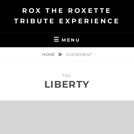
Ga
ROX THE ROXETTE
naar
de
TRIBUTE EXPERIENCE
inhoud
MENU
HOME
EVENEMENT
TAG:
LIBERTY