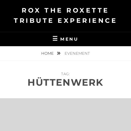
Ga
ROX THE ROXETTE
naar
de
TRIBUTE EXPERIENCE
inhoud
MENU
HOME
EVENEMENT
TAG:
HÜTTENWERK