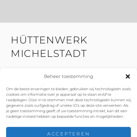
HÜTTENWERK
MICHELSTADT
Beheer toestemming
Om de beste ervaringen te bieden, gebruiken wij technologieën zoals
cookies om informatie over je apparaat op te slaan en/of te
Facebook
Instagram
Twitter
YouTube
raadplegen. Door in te stemmen met deze technologieën kunnen wij
gegevens zoals surfgedrag of unieke ID's op deze site verwerken. Als
je geen toestemming geeft of uw toestemming intrekt, kan dit een
nadelige invloed hebben op bepaalde functies en mogelijkheden.
ACCEPTEREN