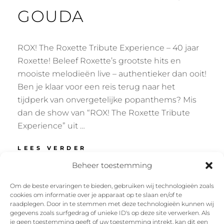
GOUDA
ROX! The Roxette Tribute Experience – 40 jaar
Roxette! Beleef Roxette’s grootste hits en
mooiste melodieën live – authentieker dan ooit!
Ben je klaar voor een reis terug naar het
tijdperk van onvergetelijke popanthems? Mis
dan de show van “ROX! The Roxette Tribute
Experience” uit …
DE
LEES VERDER
THEATERBAKKERIJ
Beheer toestemming
–
GOUDA
Om de beste ervaringen te bieden, gebruiken wij technologieën zoals
cookies om informatie over je apparaat op te slaan en/of te
Facebook
Instagram
Twitter
YouTube
raadplegen. Door in te stemmen met deze technologieën kunnen wij
gegevens zoals surfgedrag of unieke ID's op deze site verwerken. Als
je geen toestemming geeft of uw toestemming intrekt, kan dit een