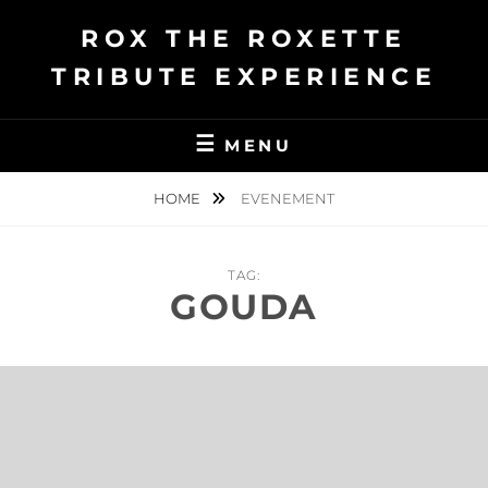
Ga
ROX THE ROXETTE
naar
de
TRIBUTE EXPERIENCE
inhoud
MENU
HOME
EVENEMENT
TAG:
GOUDA