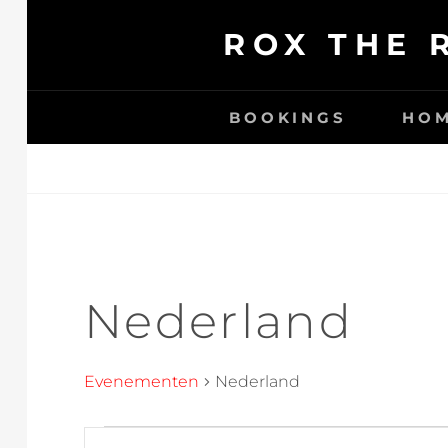
Ga
ROX THE 
naar
de
inhoud
BOOKINGS
HO
Nederland
Evenementen
Nederland