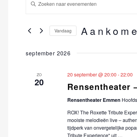
Evenementen
E
V
u
v
l
e
Aankom
e
Vandaag
e
S
n
n
e
k
september 2026
e
l
e
e
y
m
20 september @ 20:00
-
22:00
c
ZO
w
20
t
o
Rensentheater
e
e
r
e
Rensentheater Emmen
Hoofds
d
n
r
i
ROX! The Roxette Tribute Experi
t
e
n
mooiste melodieën live – authent
e
.
tijdperk van onvergetelijke po
e
n
Z
Tribute Experience" uit …