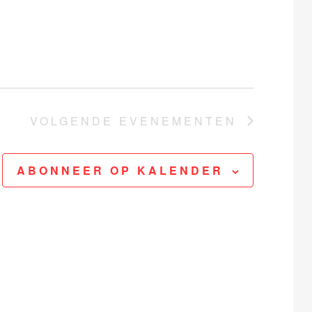
g
a
v
e
n
VOLGENDE
EVENEMENTEN
n
a
ABONNEER OP KALENDER
v
i
g
a
t