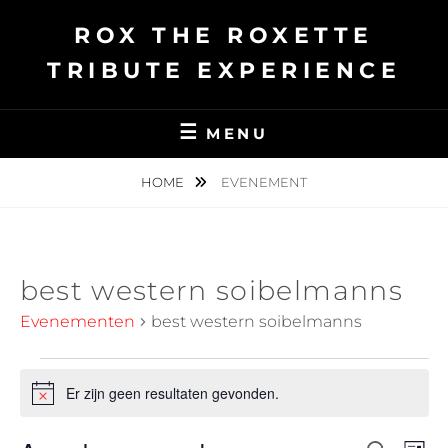
Ga
ROX THE ROXETTE
naar
de
TRIBUTE EXPERIENCE
inhoud
MENU
HOME
EVENEMENT
best western soibelmanns
Evenementen
best western soibelmanns
Evenementen
Er zijn geen resultaten gevonden.
B
e
r