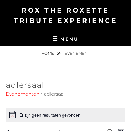
Ga
ROX THE ROXETTE
naar
de
TRIBUTE EXPERIENCE
inhoud
MENU
HOME
EVENEMENT
adlersaal
Evenementen
adlersaal
Evenementen
Er zijn geen resultaten gevonden.
B
e
r