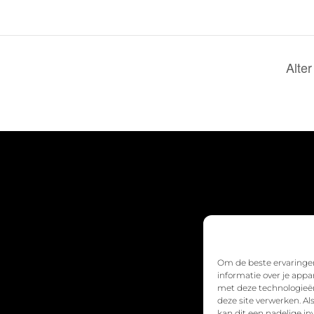
Alte
Om de beste ervaringen
informatie over je appa
met deze technologieën
deze site verwerken. A
kan dit een nadelige i