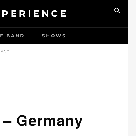
XPERIENCE
ZOEK
HE BAND
SHOWS
MANY
n – Germany