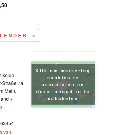
,50
ALENDER
Klik om marketing
ikclub
cookies te
-Straße 7a
accepteren en
am Main
,
deze inhoud in te
schakelen
land
+
s
063454
te van