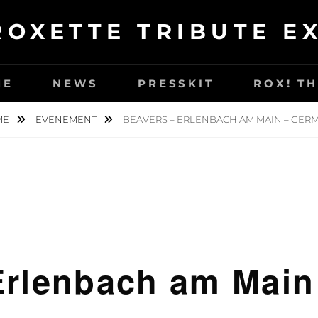
ROXETTE TRIBUTE E
ME
NEWS
PRESSKIT
ROX! T
ME
EVENEMENT
BEAVERS – ERLENBACH AM MAIN – GER
Erlenbach am Mai