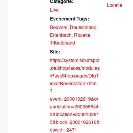
Categorie:
Locatie
Live
Evenement Tags:
Beavers
,
Deutschland
,
Erlenbach
,
Roxette
,
Tributeband
Site:
https://system.ticketspot
.de/shop/faces/modules
/PassShop/pages/DlgT
icketReservation.xhtml
?
event=2000102619&or
ganization=200006644
3&location=200010261
5&block=2000102616&
dswid=-2471