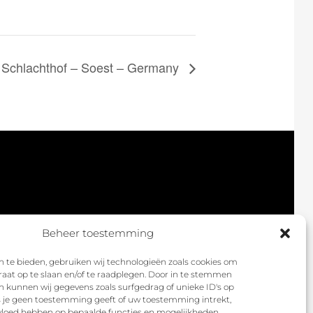
r Schlachthof – Soest – Germany
Beheer toestemming
 te bieden, gebruiken wij technologieën zoals cookies om
raat op te slaan en/of te raadplegen. Door in te stemmen
 kunnen wij gegevens zoals surfgedrag of unieke ID's op
ls je geen toestemming geeft of uw toestemming intrekt,
nvloed hebben op bepaalde functies en mogelijkheden.