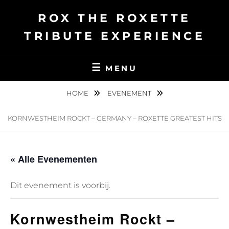
Ga
ROX THE ROXETTE
naar
de
TRIBUTE EXPERIENCE
inhoud
MENU
HOME
EVENEMENT
KORNWESTHEIM ROCKT – GERMANY – ROXETTE GREATEST HITS
« Alle Evenementen
Dit evenement is voorbij.
Kornwestheim Rockt –